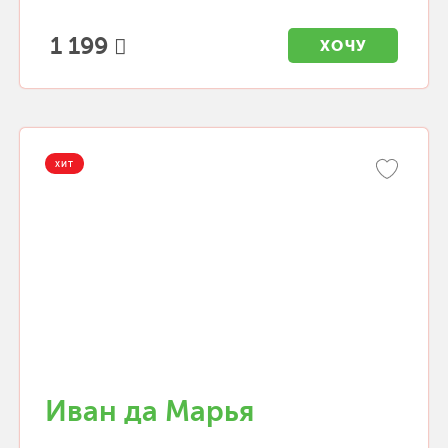
1 199
ХОЧУ
ХИТ
Иван да Марья