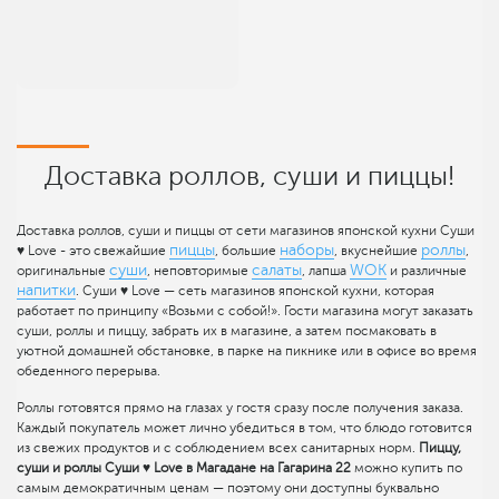
Доставка роллов, суши и пиццы!
Доставка роллов, суши и пиццы от сети магазинов японской кухни Суши
пиццы
наборы
роллы
♥ Love - это свежайшие
, большие
, вкуснейшие
,
суши
салаты
WOK
оригинальные
, неповторимые
, лапша
и различные
напитки
. Суши ♥ Love — сеть магазинов японской кухни, которая
работает по принципу «Возьми с собой!». Гости магазина могут заказать
суши, роллы и пиццу, забрать их в магазине, а затем посмаковать в
уютной домашней обстановке, в парке на пикнике или в офисе во время
обеденного перерыва.
Роллы готовятся прямо на глазах у гостя сразу после получения заказа.
Каждый покупатель может лично убедиться в том, что блюдо готовится
из свежих продуктов и с соблюдением всех санитарных норм.
Пиццу,
суши и роллы Суши ♥ Love в Магадане на Гагарина 22
можно купить по
самым демократичным ценам — поэтому они доступны буквально