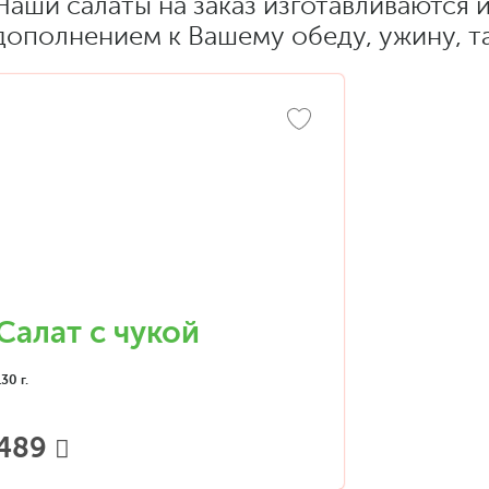
Наши салаты на заказ изготавливаются 
дополнением к Вашему обеду, ужину, т
Салат с чукой
130 г.
489